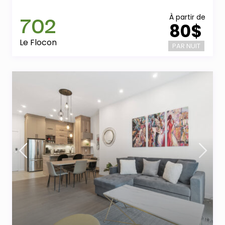
702
À partir de
80$
Le Flocon
PAR NUIT