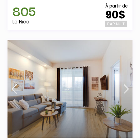
805
À partir de
90$
Le Nico
PAR NUIT