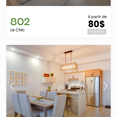
802
À partir de
80$
Le Chic
PAR NUIT