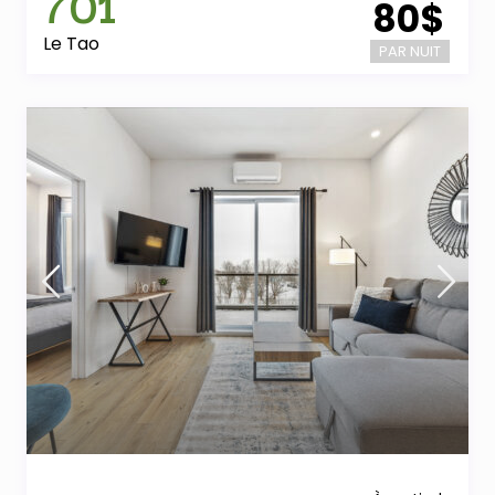
701
80$
Le Tao
PAR NUIT