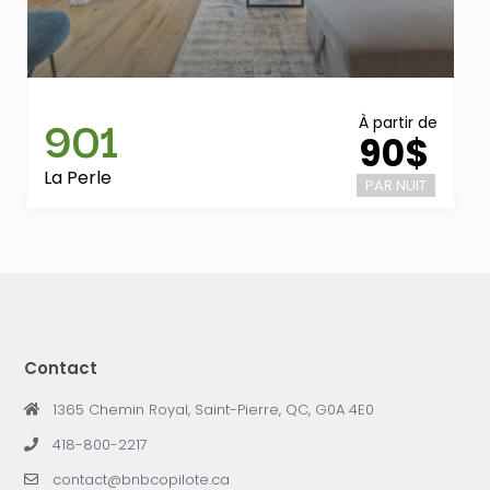
901
À partir de
90$
La Perle
PAR NUIT
Contact
1365 Chemin Royal, Saint-Pierre, QC, G0A 4E0
418-800-2217
contact@bnbcopilote.ca