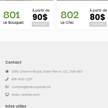
801
802
À partir de
À partir de
90$
80$
Le Bouquet
Le Chic
PAR NUIT
PAR NUIT
Contact
1365 Chemin Royal, Saint-Pierre, QC, G0A 4E0
418-800-2217
contact@bnbcopilote.ca
iledo-rentals.com
Infos utiles