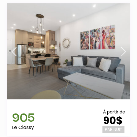
905
À partir de
90$
Le Classy
PAR NUIT