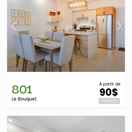
801
À partir de
90$
Le Bouquet
PAR NUIT