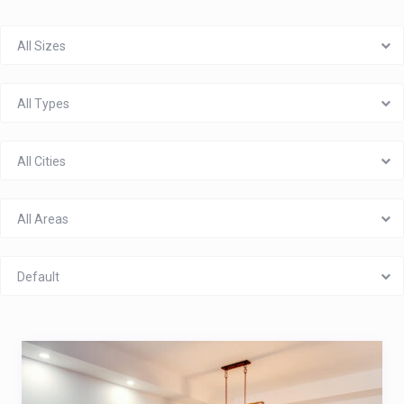
All Sizes
All Types
All Cities
All Areas
Default