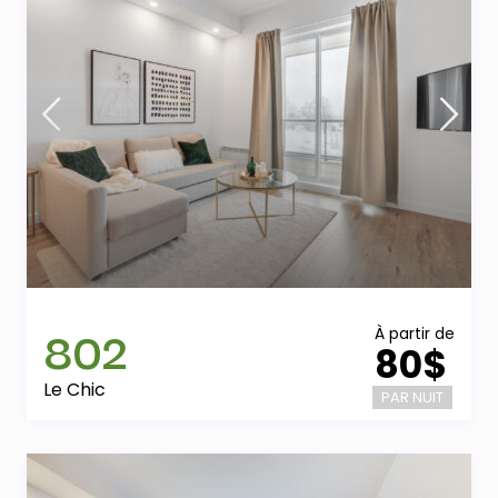
802
À partir de
80$
Le Chic
PAR NUIT