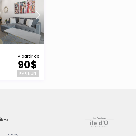
À partir de
90$
PAR NUIT
iles
’ÎLE D’O