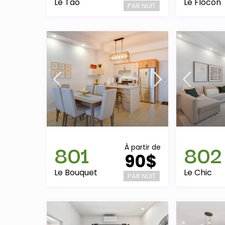
Le Tao
Le Flocon
PAR NUIT
801
802
À partir de
90$
Le Bouquet
Le Chic
PAR NUIT