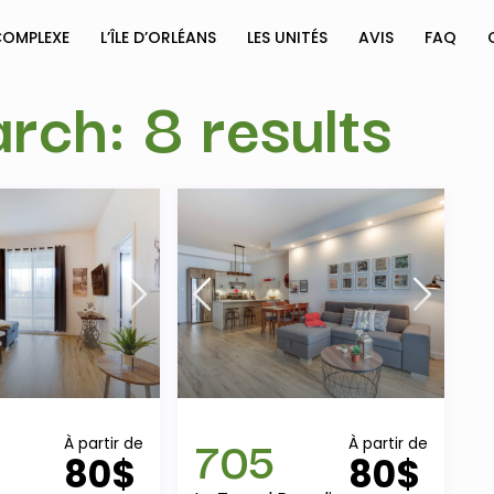
COMPLEXE
L’ÎLE D’ORLÉANS
LES UNITÉS
AVIS
FAQ
ch: 8 results
705
À partir de
À partir de
80$
80$