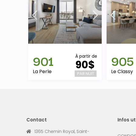
901
905
À partir de
90$
La Perle
Le Classy
PAR NUIT
Contact
Infos ut
1365 Chemin Royal, Saint-
CONDOS L