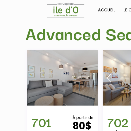
ACCUEIL
LE 
Advanced Sear
701
702
À partir de
80$