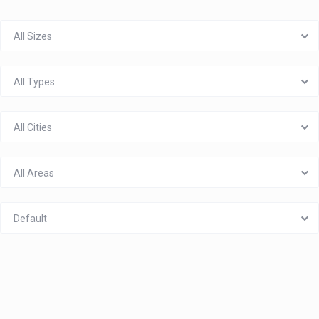
All Sizes
All Types
All Cities
All Areas
Default